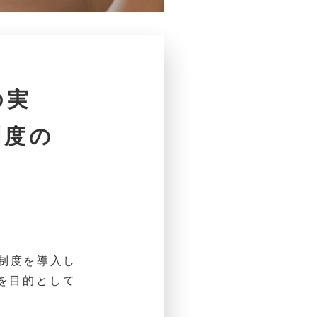
の実
制度の
」制度を導入し
を目的として