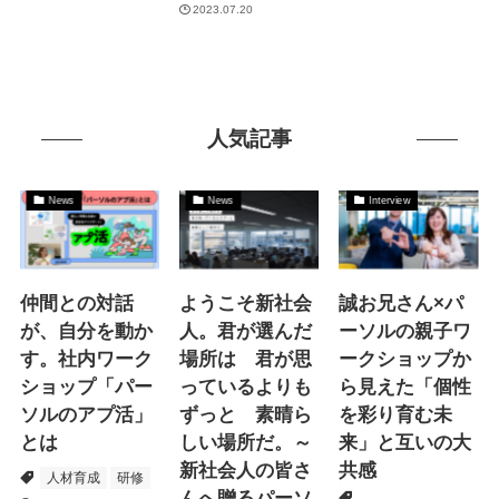
2023.07.20
人気記事
News
News
Interview
仲間との対話
ようこそ新社会
誠お兄さん×パ
が、自分を動か
人。君が選んだ
ーソルの親子ワ
す。社内ワーク
場所は 君が思
ークショップか
ショップ「パー
っているよりも
ら見えた「個性
ソルのアプ活」
ずっと 素晴ら
を彩り育む未
とは
しい場所だ。～
来」と互いの大
新社会人の皆さ
共感
人材育成
研修
んへ贈るパーソ