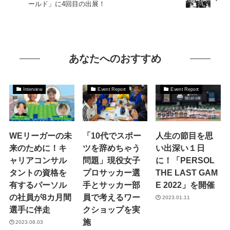
ールド」に4回目の出展！
あなたへのおすすめ
Interview
Event Report
Event Report
WEリーガーの未
「10代でスポー
人生の節目を思
来のために！キ
ツを辞めちゃう
い出深い１日
ャリアコンサル
問題」現役女子
に！「PERSOL
タントの資格を
プロサッカー選
THE LAST GAM
有するパーソル
手とサッカー部
E 2022」を開催
の社員が8カ月間
員で考えるワー
2023.01.11
選手に伴走
クショップを実
施
2023.08.03