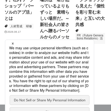
ショップ「パー
っているよりも
ら見えた「個性
ソルのアプ活」
ずっと 素晴ら
を彩り育む未
とは
しい場所だ。～
来」と互いの大
新社会人の皆さ
共感
人材育成
研修
んへ贈るパーソ
2026.06.17
FR（Future Genera
ルからのメッセ
tions Relations）活
動
ージ
次世代育成
2026.06.16
Specialized Servic
es
プロモーション
2026.05.19