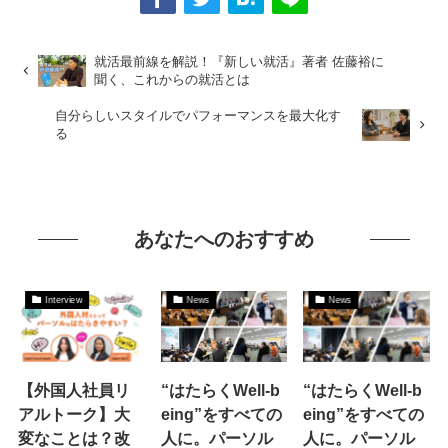
就活最前線を解説！『新しい就活』著者 佐藤裕に
聞く、これからの就活とは
自分らしいスタイルでパフォーマンスを最大化す
る
あなたへのおすすめ
Interview
News
News
【外国人社員リ
“はたらくWell-b
“はたらくWell-b
アルトーク】大
eing”をすべての
eing”をすべての
変なことは？改
人に。パーソル
人に。パーソル