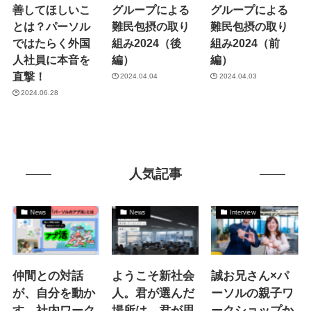
善してほしいこ
グループによる
グループによる
とは？パーソル
難民包摂の取り
難民包摂の取り
ではたらく外国
組み2024（後
組み2024（前
人社員に本音を
編）
編）
直撃！
2024.04.04
2024.04.03
2024.06.28
人気記事
News
News
Interview
仲間との対話
ようこそ新社会
誠お兄さん×パ
が、自分を動か
人。君が選んだ
ーソルの親子ワ
す。社内ワーク
場所は 君が思
ークショップか