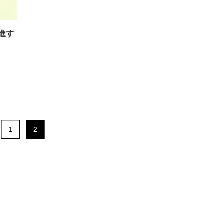
進す
1
2