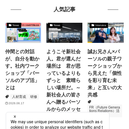
人気記事
News
News
Interview
仲間との対話
ようこそ新社会
誠お兄さん×パ
が、自分を動か
人。君が選んだ
ーソルの親子ワ
す。社内ワーク
場所は 君が思
ークショップか
ショップ「パー
っているよりも
ら見えた「個性
ソルのアプ活」
ずっと 素晴ら
を彩り育む未
とは
しい場所だ。～
来」と互いの大
新社会人の皆さ
共感
人材育成
研修
んへ贈るパーソ
2026.06.17
FR（Future Genera
ルからのメッセ
tions Relations）活
動
ージ
次世代育成
2026.06.16
Specialized Servic