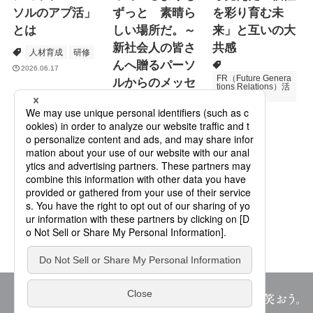
ソルのアプ活」
ずっと 素晴ら
を彩り育む未
とは
しい場所だ。～
来」と互いの大
新社会人の皆さ
共感
人材育成
研修
んへ贈るパーソ
2026.06.17
FR（Future Genera
ルからのメッセ
tions Relations）活
動
ージ
次世代育成
2026.06.16
Specialized Servic
es
プロモーション
2026.05.19