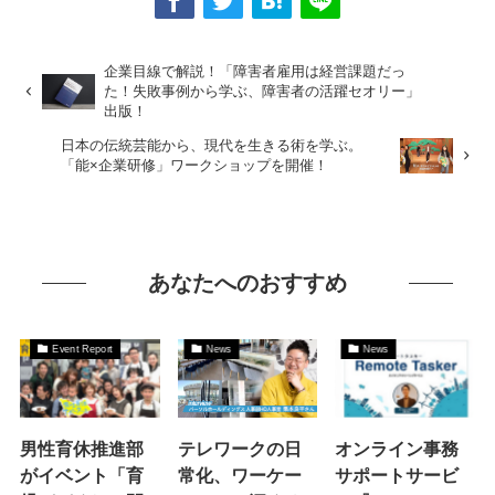
企業目線で解説！「障害者雇用は経営課題だっ
た！失敗事例から学ぶ、障害者の活躍セオリー」
出版！
日本の伝統芸能から、現代を生きる術を学ぶ。
「能×企業研修」ワークショップを開催！
あなたへのおすすめ
Event Report
News
News
男性育休推進部
テレワークの日
オンライン事務
がイベント「育
常化、ワーケー
サポートサービ