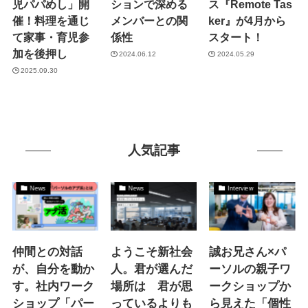
児パパめし」開
ションで深める
ス『Remote Tas
催！料理を通じ
メンバーとの関
ker』が4月から
て家事・育児参
係性
スタート！
加を後押し
2024.06.12
2024.05.29
2025.09.30
人気記事
News
News
Interview
仲間との対話
ようこそ新社会
誠お兄さん×パ
が、自分を動か
人。君が選んだ
ーソルの親子ワ
す。社内ワーク
場所は 君が思
ークショップか
ショップ「パー
っているよりも
ら見えた「個性