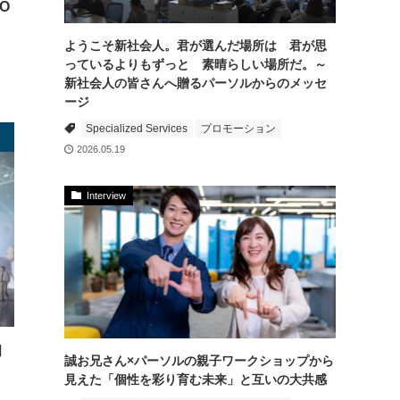
O
ようこそ新社会人。君が選んだ場所は 君が思
っているよりもずっと 素晴らしい場所だ。～
新社会人の皆さんへ贈るパーソルからのメッセ
ージ
Specialized Services
プロモーション
2026.05.19
Interview
初
誠お兄さん×パーソルの親子ワークショップから
見えた「個性を彩り育む未来」と互いの大共感