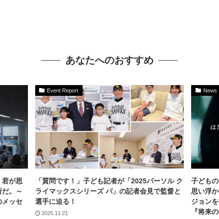
あなたへのおすすめ
Event Report
News
 君が思
「質問です！」子ども記者が「2025パーソル ク
子どもの
所だ。～
ライマックスシリーズ パ」の記者会見で監督と
思い浮か
のメッセ
選手に迫る！
ジョンを
『将来の
2025.11.21