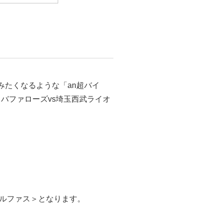
みたくなるような「an超バイ
・バファローズvs埼玉西武ライオ
。
オルファス＞となります。