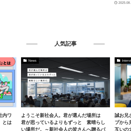
2025.08
人気記事
News
Interv
社内ワ
ようこそ新社会人。君が選んだ場所は
誠お兄
」とは
君が思っているよりもずっと 素晴らし
プから
い場所だ。～新社会人の皆さんへ贈るパ
互いの