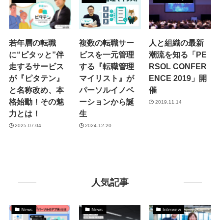
若年層の転職
複数の転職サー
人と組織の最新
に“ピタッと”伴
ビスを一元管理
潮流を知る「PE
走するサービス
する『転職管理
RSOL CONFER
が『ピタテン』
マイリスト』が
ENCE 2019」開
と名称改め、本
パーソルイノベ
催
格始動！その魅
ーションから誕
2019.11.14
力とは！
生
2025.07.04
2024.12.20
人気記事
News
News
Interview