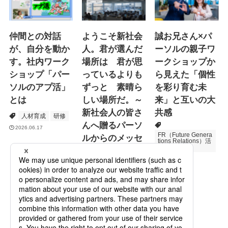
仲間との対話
ようこそ新社会
誠お兄さん×パ
が、自分を動か
人。君が選んだ
ーソルの親子ワ
す。社内ワーク
場所は 君が思
ークショップか
ショップ「パー
っているよりも
ら見えた「個性
ソルのアプ活」
ずっと 素晴ら
を彩り育む未
とは
しい場所だ。～
来」と互いの大
新社会人の皆さ
共感
人材育成
研修
んへ贈るパーソ
2026.06.17
FR（Future Genera
ルからのメッセ
tions Relations）活
動
ージ
次世代育成
2026.06.16
Specialized Servic
es
プロモーション
2026.05.19