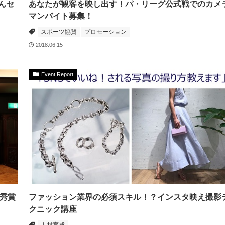
んセ
あなたが観客を映し出す！パ・リーグ公式戦でのカメ
マンバイト募集！
スポーツ協賛
プロモーション
2018.06.15
Event Report
優秀賞
ファッション業界の必須スキル！？インスタ映え撮影
クニック講座