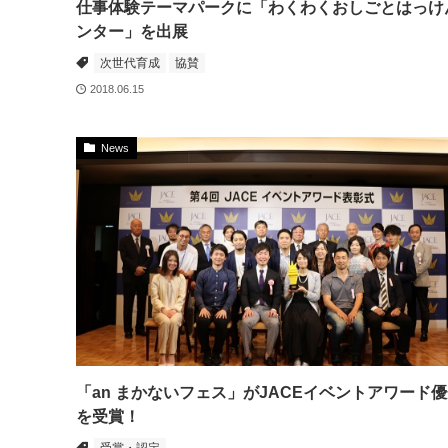
仕事体験テーマパークに「わくわくおしごとはっけ
ンター」を出展
次世代育成
協賛
2018.06.15
News
「an まかないフェス」がJACEイベントアワード
を受賞！