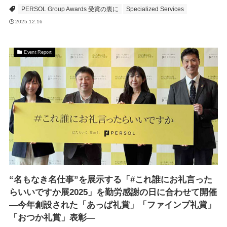
PERSOL Group Awards 受賞の裏に
Specialized Services
2025.12.16
Event Report
“名もなき名仕事”を展示する「#これ誰にお礼言った
らいいですか展2025」を勤労感謝の日に合わせて開催
―今年創設された「あっぱ礼賞」「ファインプ礼賞」
「おつか礼賞」表彰―