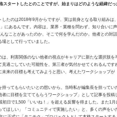
本格スタートしたとのことですが、始まりはどのような経緯だ
したのは2018年9月からですが、実は前身となる取り組みは、
会」にあるんです。内容は、業界・業種を問わず、知り合いに声
どんなことがあったのか、そこで何を学んだのか。他者との対話
る場として行っていました。
のは、利害関係のない他者の視点がキャリアに新たな選択肢を
て見過ごしていた可能性を、第三者が気付かせてくれるんです
に未来の目標も考えてみようと思い、考えたワークショップが
を持ってもらいたいとの想いから、当時私が編集長を担ってい
他者に目標を立ててもらうワークショップ」として記事を投稿
載初日で1,500「いいね！」を超える反響を得ました。また1
ってほしい」「コミュニティで実施したい」と、多くの声をい
18年に正式に「タニモク」プロジェクトとして本格スタートす