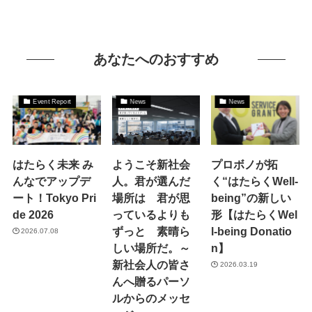
あなたへのおすすめ
Event Report
News
News
はたらく未来 み
ようこそ新社会
プロボノが拓
んなでアップデ
人。君が選んだ
く“はたらくWell-
ート！Tokyo Pri
場所は 君が思
being”の新しい
de 2026
っているよりも
形【はたらくWel
ずっと 素晴ら
l-being Donatio
2026.07.08
しい場所だ。～
n】
新社会人の皆さ
2026.03.19
んへ贈るパーソ
ルからのメッセ