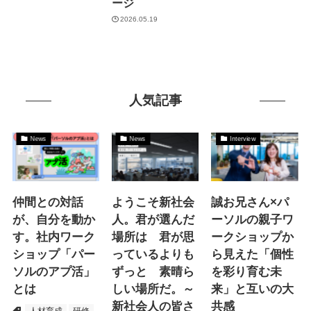
ージ
2026.05.19
人気記事
News
News
Interview
仲間との対話
ようこそ新社会
誠お兄さん×パ
が、自分を動か
人。君が選んだ
ーソルの親子ワ
す。社内ワーク
場所は 君が思
ークショップか
ショップ「パー
っているよりも
ら見えた「個性
ソルのアプ活」
ずっと 素晴ら
を彩り育む未
とは
しい場所だ。～
来」と互いの大
新社会人の皆さ
共感