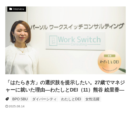
Interview
「はたらき方」の選択肢を提示したい。27歳でマネジ
ャーに就いた理由―わたしとDEI（11）熊谷 絵里香―
BPO SBU
ダイバーシティ
わたしとDEI
女性活躍
2025.08.14