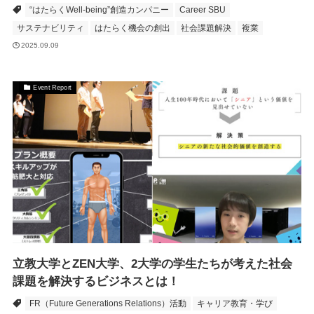
“はたらくWell-being”創造カンパニー
Career SBU
サステナビリティ
はたらく機会の創出
社会課題解決
複業
2025.09.09
Event Report
立教大学とZEN大学、2大学の学生たちが考えた社会
課題を解決するビジネスとは！
FR（Future Generations Relations）活動
キャリア教育・学び