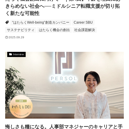
きらめない社会へ──ミドルシニア転職支援が切り拓
く新たな可能性
“はたらくWell-being”創造カンパニー
Career SBU
サステナビリティ
はたらく機会の創出
社会課題解決
2025.09.29
Interview
悔しさも糧になる。人事部マネジャーのキャリアと手