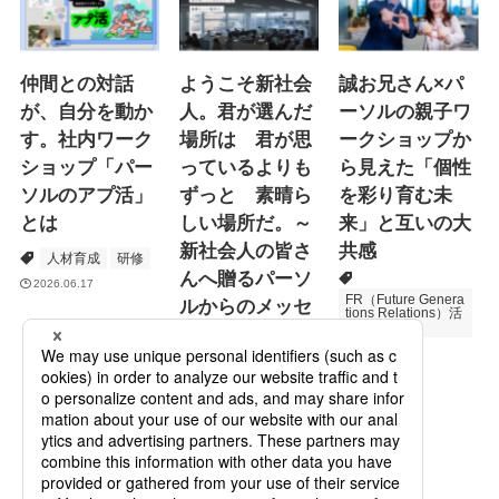
仲間との対話
ようこそ新社会
誠お兄さん×パ
が、自分を動か
人。君が選んだ
ーソルの親子ワ
す。社内ワーク
場所は 君が思
ークショップか
ショップ「パー
っているよりも
ら見えた「個性
ソルのアプ活」
ずっと 素晴ら
を彩り育む未
とは
しい場所だ。～
来」と互いの大
新社会人の皆さ
共感
人材育成
研修
んへ贈るパーソ
2026.06.17
FR（Future Genera
ルからのメッセ
tions Relations）活
動
ージ
次世代育成
2026.06.16
Specialized Servic
es
プロモーション
2026.05.19