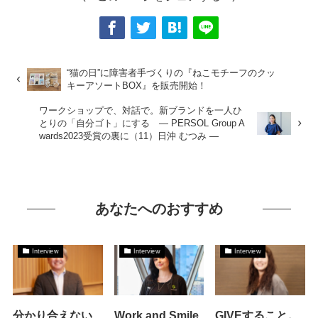
“猫の日”に障害者手づくりの『ねこモチーフのクッ
キーアソートBOX』を販売開始！
ワークショップで、対話で。新ブランドを一人ひ
とりの「自分ゴト」にする ― PERSOL Group A
wards2023受賞の裏に（11）日沖 むつみ ―
あなたへのおすすめ
Interview
Interview
Interview
分かり合えない
Work and Smile.
GIVEすること。