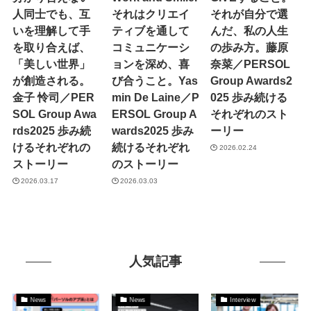
人同士でも、互
それはクリエイ
それが自分で選
いを理解して手
ティブを通して
んだ、私の人生
を取り合えば、
コミュニケーシ
の歩み方。藤原
「美しい世界」
ョンを深め、喜
奈菜／PERSOL
が創造される。
び合うこと。Yas
Group Awards2
金子 怜司／PER
min De Laine／P
025 歩み続ける
SOL Group Awa
ERSOL Group A
それぞれのスト
rds2025 歩み続
wards2025 歩み
ーリー
けるそれぞれの
続けるそれぞれ
2026.02.24
ストーリー
のストーリー
2026.03.17
2026.03.03
人気記事
News
News
Interview