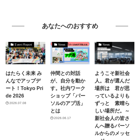
あなたへのおすすめ
Event Report
News
News
はたらく未来 み
仲間との対話
ようこそ新社会
んなでアップデ
が、自分を動か
人。君が選んだ
ート！Tokyo Pri
す。社内ワーク
場所は 君が思
de 2026
ショップ「パー
っているよりも
ソルのアプ活」
ずっと 素晴ら
2026.07.08
とは
しい場所だ。～
新社会人の皆さ
2026.06.17
んへ贈るパーソ
ルからのメッセ