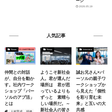
ージ
2026.05.19
人気記事
News
News
Interview
仲間との対話
ようこそ新社会
誠お兄さん×パ
が、自分を動か
人。君が選んだ
ーソルの親子ワ
す。社内ワーク
場所は 君が思
ークショップか
ショップ「パー
っているよりも
ら見えた「個性
ソルのアプ活」
ずっと 素晴ら
を彩り育む未
とは
しい場所だ。～
来」と互いの大
新社会人の皆さ
共感
人材育成
研修