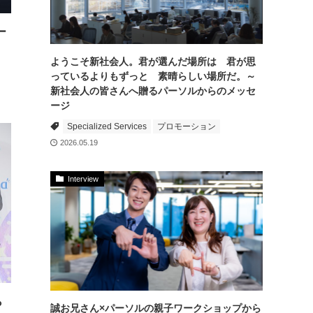
ー
ようこそ新社会人。君が選んだ場所は 君が思
っているよりもずっと 素晴らしい場所だ。～
新社会人の皆さんへ贈るパーソルからのメッセ
ージ
Specialized Services
プロモーション
2026.05.19
Interview
ら
誠お兄さん×パーソルの親子ワークショップから