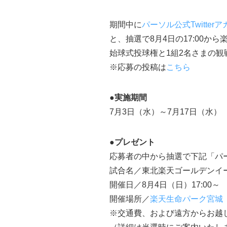
期間中に
パーソル公式Twitterア
と、抽選で8月4日の17:00か
始球式投球権と1組2名さまの
※応募の投稿は
こちら
●実施期間
7月3日（水）～7月17日（水）
●プレゼント
応募者の中から抽選で下記「パー
試合名／東北楽天ゴールデンイー
開催日／8月4日（日）17:00～
開催場所／
楽天生命パーク宮城
※交通費、および遠方からお越