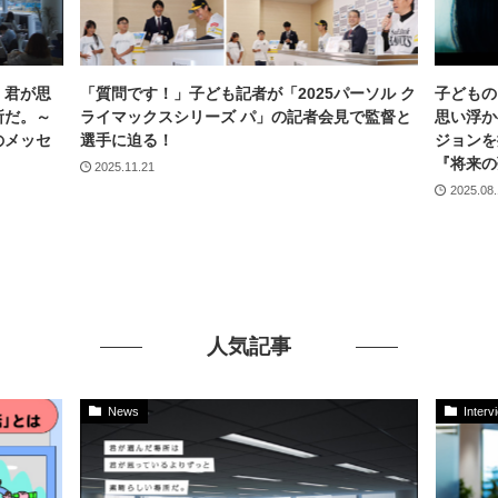
 君が思
「質問です！」子ども記者が「2025パーソル ク
子どもの
所だ。～
ライマックスシリーズ パ」の記者会見で監督と
思い浮か
のメッセ
選手に迫る！
ジョンを
『将来の
2025.11.21
2025.08
人気記事
News
Interv