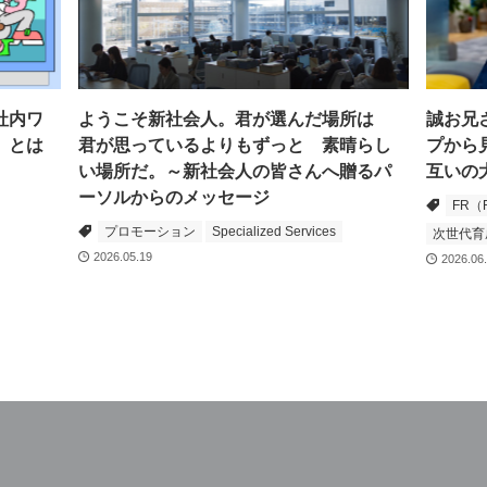
社内ワ
ようこそ新社会人。君が選んだ場所は
誠お兄
」とは
君が思っているよりもずっと 素晴らし
プから
い場所だ。～新社会人の皆さんへ贈るパ
互いの
ーソルからのメッセージ
FR（F
プロモーション
Specialized Services
次世代育
2026.05.19
2026.06