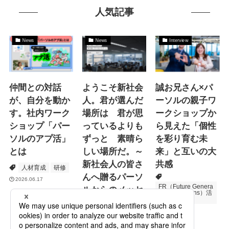
人気記事
News
News
Interview
仲間との対話
ようこそ新社会
誠お兄さん×パ
が、自分を動か
人。君が選んだ
ーソルの親子ワ
す。社内ワーク
場所は 君が思
ークショップか
ショップ「パー
っているよりも
ら見えた「個性
ソルのアプ活」
ずっと 素晴ら
を彩り育む未
とは
しい場所だ。～
来」と互いの大
新社会人の皆さ
共感
人材育成
研修
んへ贈るパーソ
2026.06.17
FR（Future Genera
ルからのメッセ
tions Relations）活
動
ージ
次世代育成
プロモーション
2026.06.16