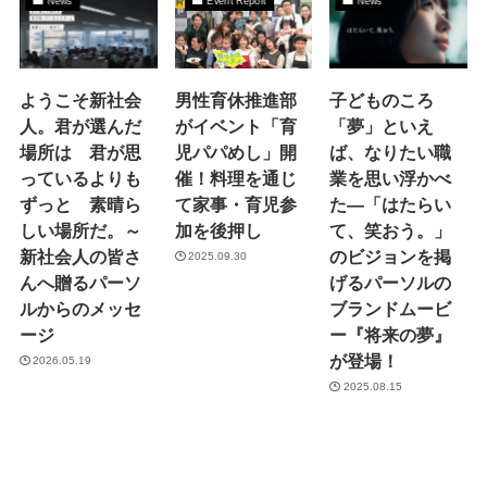
News
Event Report
News
ようこそ新社会
男性育休推進部
子どものころ
人。君が選んだ
がイベント「育
「夢」といえ
場所は 君が思
児パパめし」開
ば、なりたい職
っているよりも
催！料理を通じ
業を思い浮かべ
ずっと 素晴ら
て家事・育児参
た―「はたらい
しい場所だ。～
加を後押し
て、笑おう。」
新社会人の皆さ
のビジョンを掲
2025.09.30
んへ贈るパーソ
げるパーソルの
ルからのメッセ
ブランドムービ
ージ
ー『将来の夢』
が登場！
2026.05.19
2025.08.15