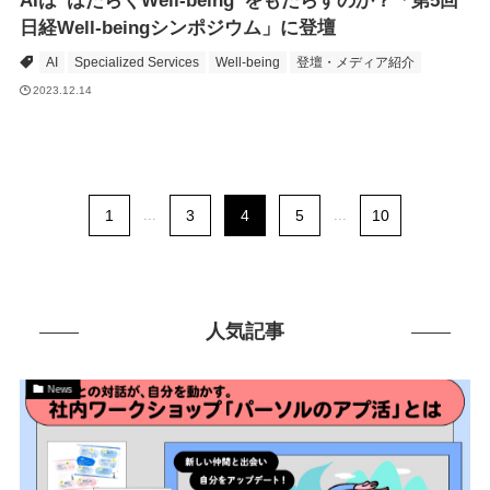
AIは“はたらくWell-being”をもたらすのか？「第5回
日経Well-beingシンポジウム」に登壇
AI
Specialized Services
Well-being
登壇・メディア紹介
2023.12.14
1
...
3
4
5
...
10
人気記事
News