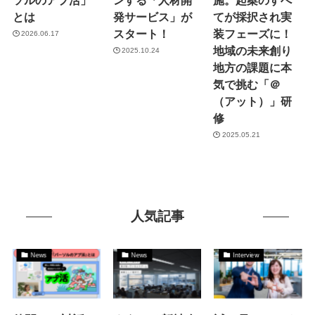
とは
発サービス」が
てが採択され実
スタート！
装フェーズに！
2026.06.17
地域の未来創り
2025.10.24
地方の課題に本
気で挑む「＠
（アット）」研
修
2025.05.21
人気記事
News
News
Interview