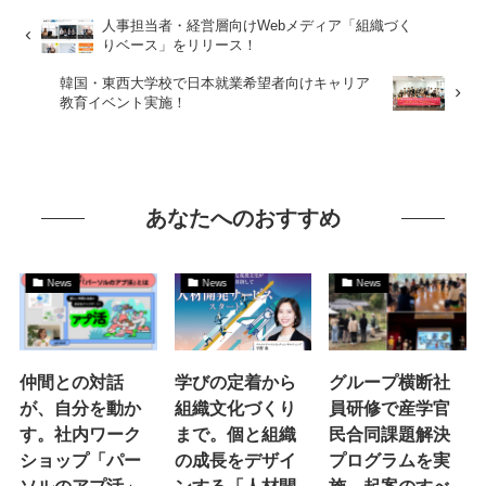
人事担当者・経営層向けWebメディア「組織づく
りベース」をリリース！
韓国・東西大学校で日本就業希望者向けキャリア
教育イベント実施！
あなたへのおすすめ
News
News
News
仲間との対話
学びの定着から
グループ横断社
が、自分を動か
組織文化づくり
員研修で産学官
す。社内ワーク
まで。個と組織
民合同課題解決
ショップ「パー
の成長をデザイ
プログラムを実
ソルのアプ活」
ンする「人材開
施。起案のすべ