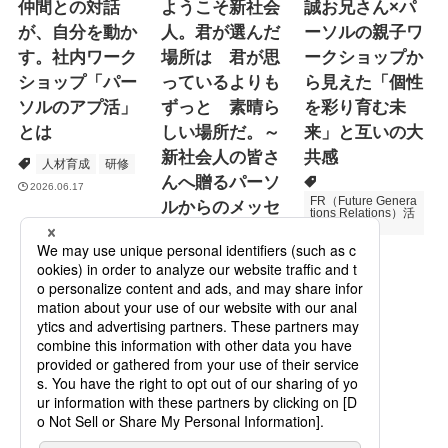
仲間との対話
ようこそ新社会
誠お兄さん×パ
が、自分を動か
人。君が選んだ
ーソルの親子ワ
す。社内ワーク
場所は 君が思
ークショップか
ショップ「パー
っているよりも
ら見えた「個性
ソルのアプ活」
ずっと 素晴ら
を彩り育む未
とは
しい場所だ。～
来」と互いの大
新社会人の皆さ
共感
人材育成
研修
んへ贈るパーソ
2026.06.17
FR（Future Genera
ルからのメッセ
tions Relations）活
動
ージ
次世代育成
2026.06.16
Specialized Servic
es
プロモーション
2026.05.19