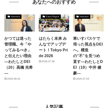
あなたへのおすすめ
Interview
Event Report
Interview
かつては迷った
はたらく未来 み
車いすバスケで
管理職。今「や
んなでアップデ
培った視点をDEI
ってみるべき」
ート！Tokyo Pri
へ。構造
と伝えたい理由
de 2026
の“不”を見つめ
―わたしとDEI
直す―わたしとD
2026.07.08
（20）高橋 光希
EI（19）中井 健
―
豪―
2026.08.04
2026.07.03
人気記事