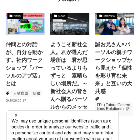
News
News
Interview
仲間との対話
ようこそ新社会
誠お兄さん×パ
が、自分を動か
人。君が選んだ
ーソルの親子ワ
す。社内ワーク
場所は 君が思
ークショップか
ショップ「パー
っているよりも
ら見えた「個性
ソルのアプ活」
ずっと 素晴ら
を彩り育む未
とは
しい場所だ。～
来」と互いの大
新社会人の皆さ
共感
人材育成
研修
んへ贈るパーソ
2026.06.17
FR（Future Genera
ルからのメッセ
tions Relations）活
動
ージ
次世代育成
2026.06.16
Specialized Servic
es