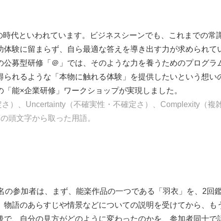
）の時代といわれています。ビジネスシーンでも、これまでの常
功体験に留まらず、自ら最適な答えを導き出す力が求められて
の公募型研修「＠」では、そのような力を養うためのプログラ
得られるような「本物に触れる体験」を提供したいという想い
の「能×企業研修」ワークショップが実現しました。
定さ）、Uncertainty（不確実性・不確定さ）、Complexity（
ドの頭文字から取った用語。
5名の参加者は、まず、能楽作品の一つである「羽衣」を、2回
、物語のあらすじや情景などについての説明を受けてから、も
後で、自分の見方がどのように変わったのかを、参加者同士で