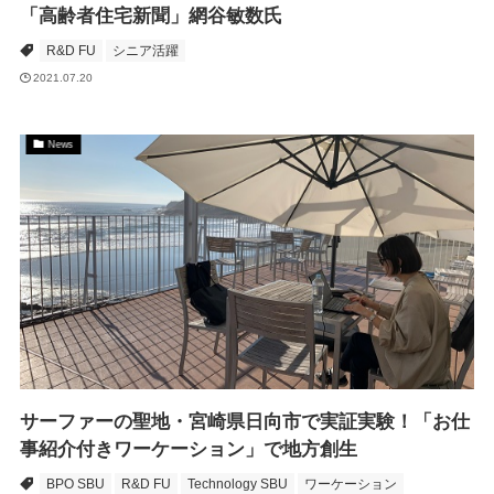
「高齢者住宅新聞」網谷敏数氏
R&D FU
シニア活躍
2021.07.20
News
サーファーの聖地・宮崎県日向市で実証実験！「お仕
事紹介付きワーケーション」で地方創生
BPO SBU
R&D FU
Technology SBU
ワーケーション