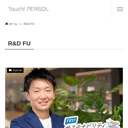
ホーム
R&D FU
R&D FU
Special