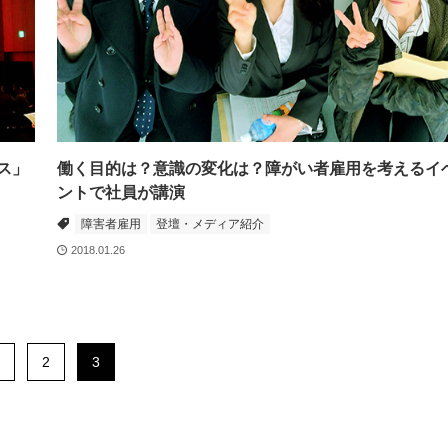
ス」
働く目的は？意識の変化は？障がい者雇用を考えるイ
ントで社員が講演
障害者雇用
登壇・メディア紹介
2018.01.26
2
3