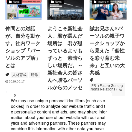
News
News
Interview
仲間との対話
ようこそ新社会
誠お兄さん×パ
が、自分を動か
人。君が選んだ
ーソルの親子ワ
す。社内ワーク
場所は 君が思
ークショップか
ショップ「パー
っているよりも
ら見えた「個性
ソルのアプ活」
ずっと 素晴ら
を彩り育む未
とは
しい場所だ。～
来」と互いの大
新社会人の皆さ
共感
人材育成
研修
んへ贈るパーソ
2026.06.17
FR（Future Genera
ルからのメッセ
tions Relations）活
動
ージ
次世代育成
2026.06.16
Specialized Servic
es
プロモーション
2026.05.19