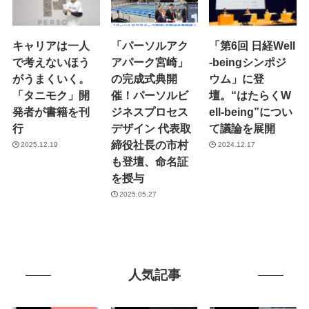
キャリアは一人
「パーソルアク
「第6回 日経Well
で考えないほう
アパーク宮崎」
-beingシンポジ
がうまくいく。
の完成式典開
ウム」に登
「タニモク」開
催！パーソルビ
壇。“はたらくW
発者が書籍を刊
ジネスプロセス
ell-being”につい
行
デザイン 代表取
て議論を展開
締役社長の市村
2025.12.19
2024.12.17
も登壇、命名証
を授与
2025.05.27
人気記事