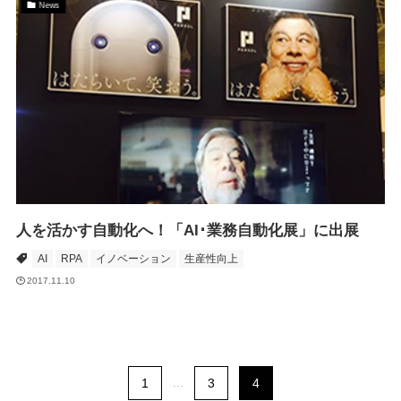
News
人を活かす自動化へ！「AI･業務自動化展」に出展
AI
RPA
イノベーション
生産性向上
2017.11.10
1
...
3
4