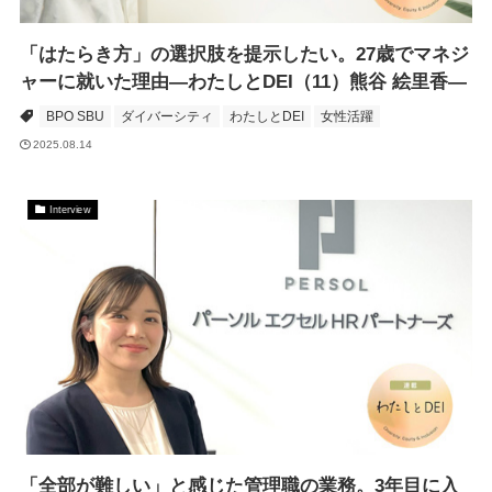
「はたらき方」の選択肢を提示したい。27歳でマネジ
ャーに就いた理由―わたしとDEI（11）熊谷 絵里香―
BPO SBU
ダイバーシティ
わたしとDEI
女性活躍
2025.08.14
Interview
「全部が難しい」と感じた管理職の業務。3年目に入