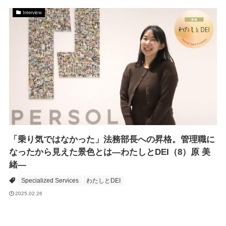
Interview
「乗り気ではなかった」法務部長への昇格。管理職に
なったから見えた景色とは―わたしとDEI（8）原 美
緒―
Specialized Services
わたしとDEI
2025.02.26