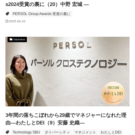
s2024受賞の裏に（20）中野 宏城 ―
PERSOL Group Awards 受賞の裏に
2025.04.10
Interview
3年間の落ちこぼれから29歳でマネジャーになれた理
由―わたしとDEI（9）安藤 史織―
Technology SBU
ダイバーシティ
マネジメント
わたしとDEI