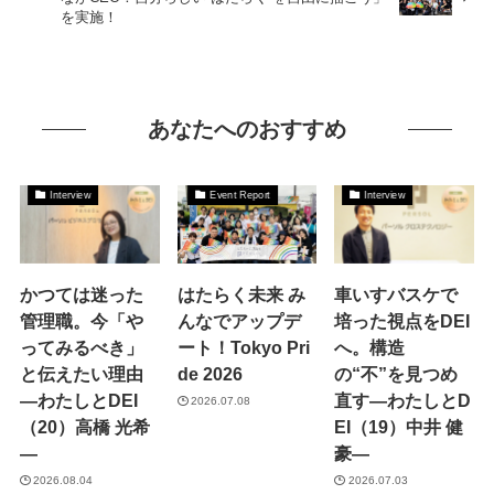
を実施！
あなたへのおすすめ
Interview
Event Report
Interview
かつては迷った
はたらく未来 み
車いすバスケで
管理職。今「や
んなでアップデ
培った視点をDEI
ってみるべき」
ート！Tokyo Pri
へ。構造
と伝えたい理由
de 2026
の“不”を見つめ
―わたしとDEI
直す―わたしとD
2026.07.08
（20）高橋 光希
EI（19）中井 健
―
豪―
2026.08.04
2026.07.03