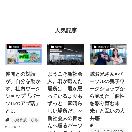
人気記事
News
News
Interview
仲間との対話
ようこそ新社会
誠お兄さん×パ
が、自分を動か
人。君が選んだ
ーソルの親子ワ
す。社内ワーク
場所は 君が思
ークショップか
ショップ「パー
っているよりも
ら見えた「個性
ソルのアプ活」
ずっと 素晴ら
を彩り育む未
とは
しい場所だ。～
来」と互いの大
新社会人の皆さ
共感
人材育成
研修
んへ贈るパーソ
2026.06.17
FR（Future Genera