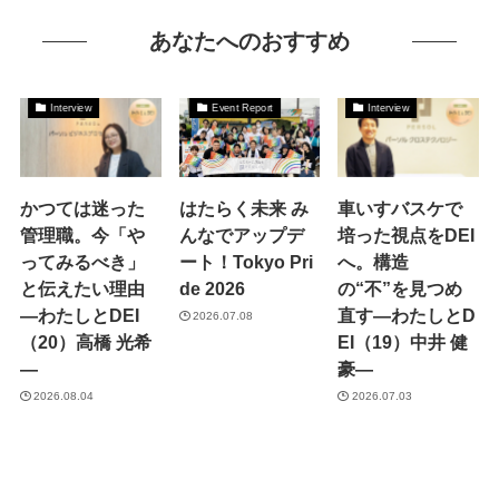
あなたへのおすすめ
Interview
Event Report
Interview
かつては迷った
はたらく未来 み
車いすバスケで
管理職。今「や
んなでアップデ
培った視点をDEI
ってみるべき」
ート！Tokyo Pri
へ。構造
と伝えたい理由
de 2026
の“不”を見つめ
―わたしとDEI
直す―わたしとD
2026.07.08
（20）高橋 光希
EI（19）中井 健
―
豪―
2026.08.04
2026.07.03