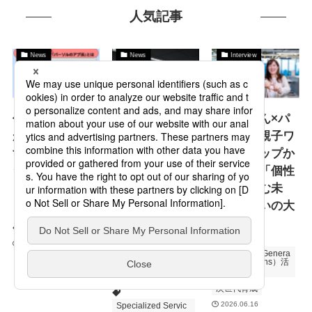
人気記事
News
News
Interview
仲間との対話
ようこそ新社会
誠お兄さん×パ
が、自分を動か
人。君が選んだ
ーソルの親子ワ
す。社内ワーク
場所は 君が思
ークショップか
ショップ「パー
っているよりも
ら見えた「個性
ソルのアプ活」
ずっと 素晴ら
を彩り育む未
とは
しい場所だ。～
来」と互いの大
新社会人の皆さ
共感
人材育成
研修
んへ贈るパーソ
2026.06.17
FR（Future Genera
ルからのメッセ
tions Relations）活
動
ージ
次世代育成
2026.06.16
Specialized Servic