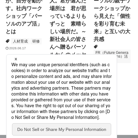
が、自分を動か
人。君が選んだ
ーソルの親子ワ
す。社内ワーク
場所は 君が思
ークショップか
ショップ「パー
っているよりも
ら見えた「個性
ソルのアプ活」
ずっと 素晴ら
を彩り育む未
とは
しい場所だ。～
来」と互いの大
新社会人の皆さ
共感
人材育成
研修
んへ贈るパーソ
2026.06.17
FR（Future Genera
ルからのメッセ
tions Relations）活
動
ージ
次世代育成
プロモーション
2026.06.16
Specialized Servic
es
2026.05.19