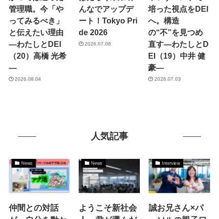
管理職。今「や
んなでアップデ
培った視点をDEI
ってみるべき」
ート！Tokyo Pri
へ。構造
と伝えたい理由
de 2026
の“不”を見つめ
―わたしとDEI
直す―わたしとD
2026.07.08
（20）高橋 光希
EI（19）中井 健
―
豪―
2026.08.04
2026.07.03
人気記事
News
News
Interview
仲間との対話
ようこそ新社会
誠お兄さん×パ