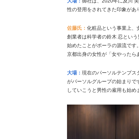
大場：
御社は、2020年に及川
性の登用をされてきた印象があ
佐藤氏：
化粧品という事業上、
創業者は科学者の鈴木 忍とい
始めたことがポーラの源流です。
京都出身の女性が「女やったら
大場：
現在のパーソルテンプス
がパーソルグループの始まりで
していこうと男性の雇用も始め