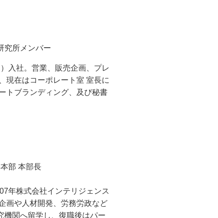
せ研究所メンバー
ラ）入社。営業、販売企画、プレ
、現在はコーポレート室 室長に
ートブランディング、及び秘書
本部 本部長
07年株式会社インテリジェンス
企画や人材開発、労務労政など
研究機関へ留学し、復職後はパー