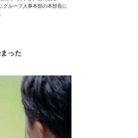
月にグループ人事本部の本部長に
。
始まった