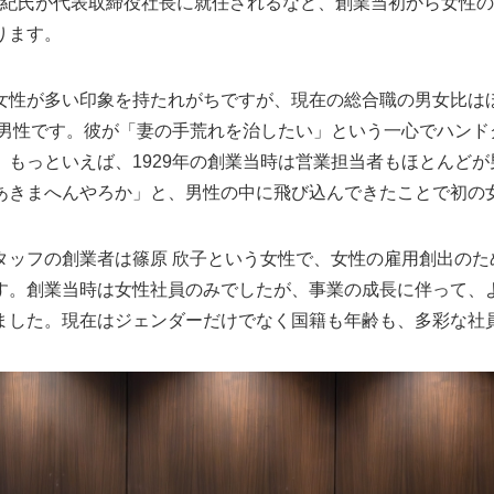
 美紀氏が代表取締役社長に就任されるなど、創業当初から女性
ります。
女性が多い印象を持たれがちですが、現在の総合職の男女比は
う男性です。彼が「妻の手荒れを治したい」という一心でハンド
もっといえば、1929年の創業当時は営業担当者もほとんどが男
あきまへんやろか」と、男性の中に飛び込んできたことで初の
タッフの創業者は篠原 欣子という女性で、女性の雇用創出のた
す。創業当時は女性社員のみでしたが、事業の成長に伴って、
ました。現在はジェンダーだけでなく国籍も年齢も、多彩な社