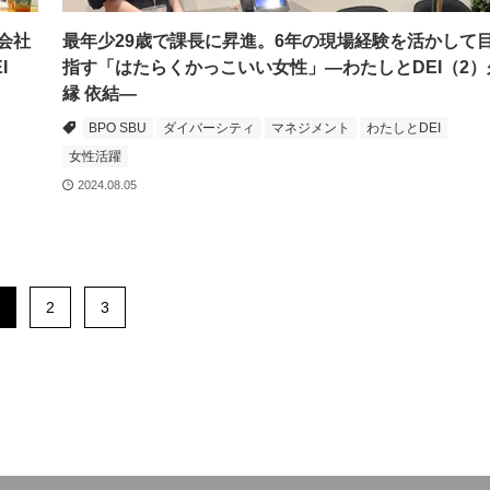
会社
最年少29歳で課長に昇進。6年の現場経験を活かして
I
指す「はたらくかっこいい女性」―わたしとDEI（2）
縁 依結―
BPO SBU
ダイバーシティ
マネジメント
わたしとDEI
女性活躍
2024.08.05
2
3