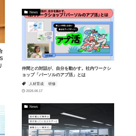
News
合
S
リ
仲間との対話が、自分を動かす。社内ワークシ
ョップ「パーソルのアプ活」とは
人材育成
研修
2026.06.17
News