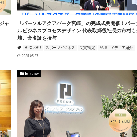
ジャ
「パーソルアクアパーク宮崎」の完成式典開催！パー
ルビジネスプロセスデザイン 代表取締役社長の市村も
壇、命名証を授与
BPO SBU
スポーツビジネス
受賞/認定
登壇・メディア紹介
2025.05.27
Interview