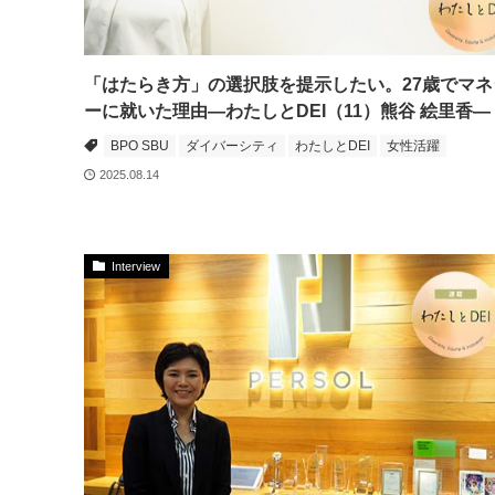
「はたらき方」の選択肢を提示したい。27歳でマネ
ーに就いた理由―わたしとDEI（11）熊谷 絵里香―
BPO SBU
ダイバーシティ
わたしとDEI
女性活躍
2025.08.14
Interview