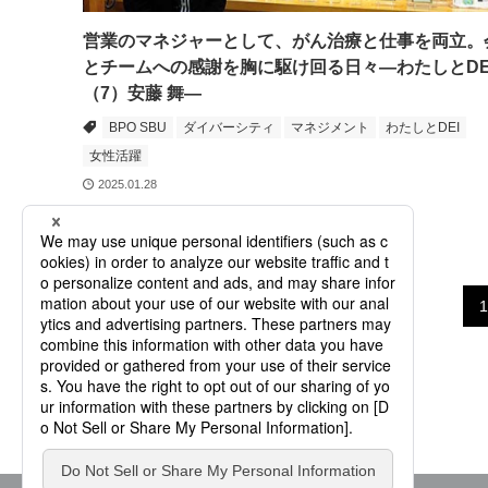
営業のマネジャーとして、がん治療と仕事を両立。
とチームへの感謝を胸に駆け回る日々―わたしとDE
（7）安藤 舞―
BPO SBU
ダイバーシティ
マネジメント
わたしとDEI
女性活躍
2025.01.28
1