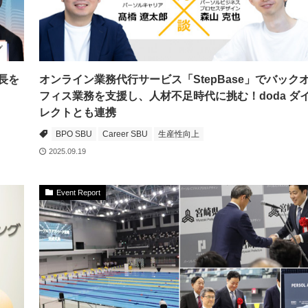
長を
オンライン業務代行サービス「StepBase」でバック
フィス業務を支援し、人材不足時代に挑む！doda ダ
レクトとも連携
BPO SBU
Career SBU
生産性向上
2025.09.19
Event Report