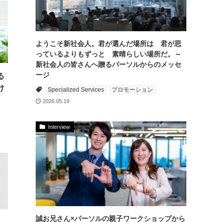
ようこそ新社会人。君が選んだ場所は 君が思
っているよりもずっと 素晴らしい場所だ。～
新社会人の皆さんへ贈るパーソルからのメッセ
ージ
る
け
Specialized Services
プロモーション
2026.05.19
Interview
誠お兄さん×パーソルの親子ワークショップから