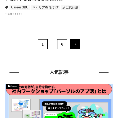
Career SBU
キャリア教育/学び
次世代育成
2022.01.05
1
...
6
7
人気記事
News