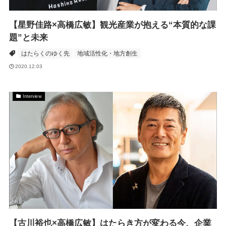
【星野佳路×高橋広敏】観光産業が抱える“本質的な課
題”と未来
はたらくのゆく先
地域活性化・地方創生
2020.12.03
Interview
【古川裕也×高橋広敏】はたらき方が変わる今、企業