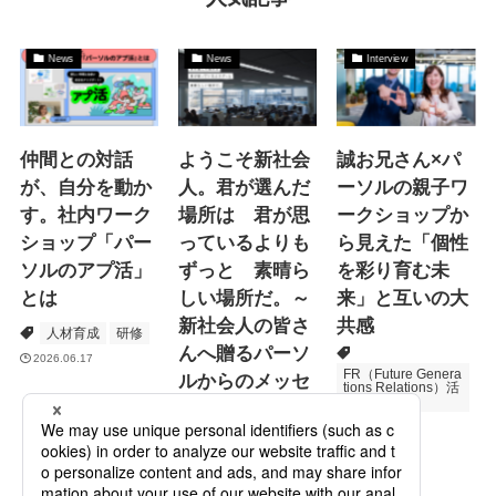
News
News
Interview
仲間との対話
ようこそ新社会
誠お兄さん×パ
が、自分を動か
人。君が選んだ
ーソルの親子ワ
す。社内ワーク
場所は 君が思
ークショップか
ショップ「パー
っているよりも
ら見えた「個性
ソルのアプ活」
ずっと 素晴ら
を彩り育む未
とは
しい場所だ。～
来」と互いの大
新社会人の皆さ
共感
人材育成
研修
んへ贈るパーソ
2026.06.17
FR（Future Genera
ルからのメッセ
tions Relations）活
動
ージ
次世代育成
2026.06.16
Specialized Servic
es