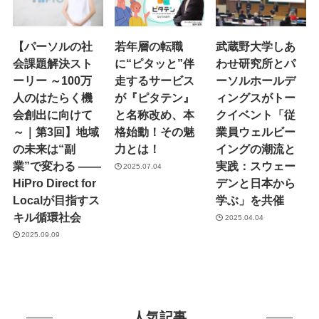
【パーソルの社
若年層の転職
武蔵野大学しあ
会課題解決スト
に“ピタッと”伴
わせ研究所とパ
ーリー ～100万
走するサービス
ーソルホールデ
人のはたらく機
が『ピタテン』
ィングスがトー
会創出に向けて
と名称改め、本
クイベント「従
～｜第3回】地域
格始動！その魅
業員ウェルビー
の未来は“副
力とは！
イングの潮流と
業”で変わる ——
実践：スウェー
2025.07.04
HiPro Direct for
デンと日本から
Localが目指すス
学ぶ」を共催
キル循環社会
2025.04.04
2025.09.09
人気記事