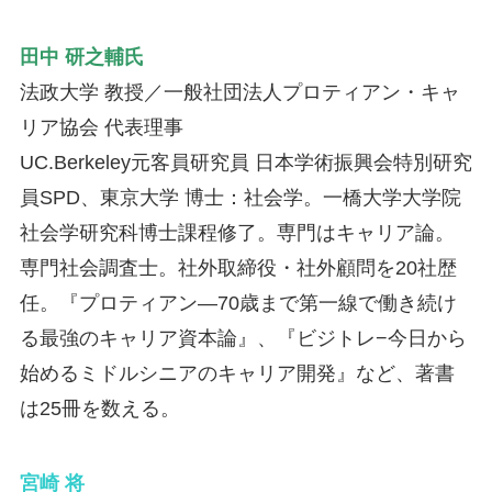
田中 研之輔氏
法政大学 教授／一般社団法人プロティアン・キャ
リア協会 代表理事
UC.Berkeley元客員研究員 日本学術振興会特別研究
員SPD、東京大学 博士：社会学。一橋大学大学院
社会学研究科博士課程修了。専門はキャリア論。
専門社会調査士。社外取締役・社外顧問を20社歴
任。『プロティアン―70歳まで第一線で働き続け
る最強のキャリア資本論』、『ビジトレ−今日から
始めるミドルシニアのキャリア開発』など、著書
は25冊を数える。
宮崎 将