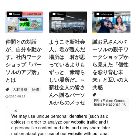
News
News
Interview
仲間との対話
ようこそ新社会
誠お兄さん×パ
が、自分を動か
人。君が選んだ
ーソルの親子ワ
す。社内ワーク
場所は 君が思
ークショップか
ショップ「パー
っているよりも
ら見えた「個性
ソルのアプ活」
ずっと 素晴ら
を彩り育む未
とは
しい場所だ。～
来」と互いの大
新社会人の皆さ
共感
人材育成
研修
んへ贈るパーソ
2026.06.17
FR（Future Genera
ルからのメッセ
tions Relations）活
動
ージ
次世代育成
2026.06.16
Specialized Servic
es
プロモーション