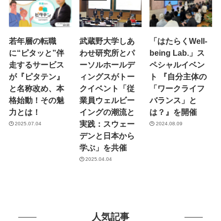
若年層の転職
武蔵野大学しあ
「はたらくWell-
に“ピタッと”伴
わせ研究所とパ
being Lab.」ス
走するサービス
ーソルホールデ
ペシャルイベン
が『ピタテン』
ィングスがトー
ト 『自分主体の
と名称改め、本
クイベント「従
「ワークライフ
格始動！その魅
業員ウェルビー
バランス」と
力とは！
イングの潮流と
は？』を開催
実践：スウェー
2025.07.04
2024.08.09
デンと日本から
学ぶ」を共催
2025.04.04
人気記事