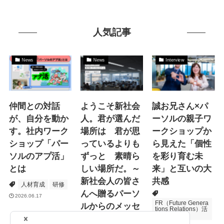
人気記事
News
News
Interview
仲間との対話
ようこそ新社会
誠お兄さん×パ
が、自分を動か
人。君が選んだ
ーソルの親子ワ
す。社内ワーク
場所は 君が思
ークショップか
ショップ「パー
っているよりも
ら見えた「個性
ソルのアプ活」
ずっと 素晴ら
を彩り育む未
とは
しい場所だ。～
来」と互いの大
新社会人の皆さ
共感
人材育成
研修
んへ贈るパーソ
2026.06.17
FR（Future Genera
ルからのメッセ
tions Relations）活
動
ージ