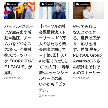
News
Special
Interview
パーソル×スポー
【パーソルの社
やってみれば、
ツが生み出す感
会課題解決スト
なんとかでき
動や熱狂、チー
ーリー ～100万
る。世界は広が
ム力をビジネス
人のはたらく機
り、彩りを増
の場へ。企業対
会創出に向けて
す。勝野 晃多／
抗スポーツリー
～｜第6回】人と
PERSOL Group
グ「CORPORAT
AIが拓く”はたら
Awards2025 歩
E LEAGUE」が
く”の入口──若年
み続けるそれぞ
始動
層×エッセンシャ
れのストーリー
ルワークの新し
2026.03.30
2025.12.05
いかたち「ピタ
テン」
2026.01.30