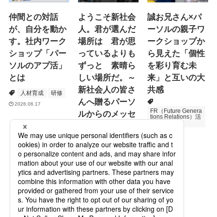
仲間との対話
ようこそ新社会
誠お兄さん×パ
が、自分を動か
人。君が選んだ
ーソルの親子ワ
す。社内ワーク
場所は 君が思
ークショップか
ショップ「パー
っているよりも
ら見えた「個性
ソルのアプ活」
ずっと 素晴ら
を彩り育む未
とは
しい場所だ。～
来」と互いの大
新社会人の皆さ
共感
人材育成
研修
んへ贈るパーソ
2026.06.17
FR（Future Genera
ルからのメッセ
tions Relations）活
動
ージ
次世代育成
2026.06.16
Specialized Servic
es
プロモーション
2026.05.19