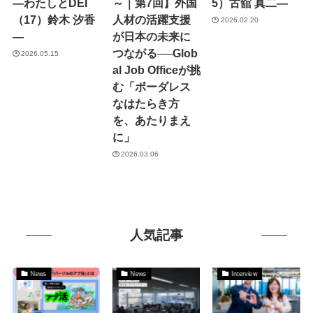
―わたしとDEI
～｜第7回】外国
5）古舘 真二―
（17）鈴木 汐香
人材の活躍支援
2026.02.20
―
が日本の未来に
つながる──Glob
2026.05.15
al Job Officeが挑
む「ボーダレス
なはたらき方
を、あたりまえ
に」
2026.03.06
人気記事
News
News
Interview