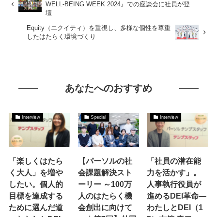
WELL-BEING WEEK 2024』での座談会に社員が登
壇
Equity（エクイティ）を重視し、多様な個性を尊重
したはたらく環境づくり
あなたへのおすすめ
Interview
Special
Interview
「楽しくはたら
【パーソルの社
「社員の潜在能
く大人」を増や
会課題解決スト
力を活かす」。
したい。個人的
ーリー ～100万
人事執行役員が
目標を達成する
人のはたらく機
進めるDEI革命―
ために選んだ道
会創出に向けて
わたしとDEI（1