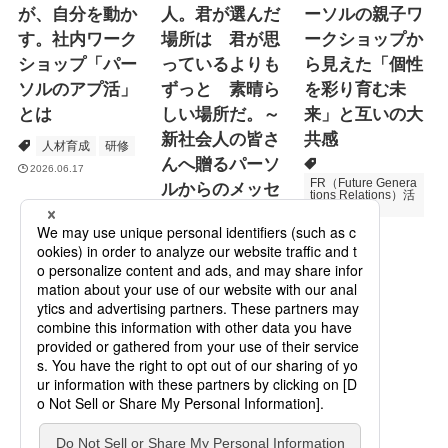
が、自分を動か
人。君が選んだ
ーソルの親子ワ
す。社内ワーク
場所は 君が思
ークショップか
ショップ「パー
っているよりも
ら見えた「個性
ソルのアプ活」
ずっと 素晴ら
を彩り育む未
とは
しい場所だ。～
来」と互いの大
新社会人の皆さ
共感
人材育成
研修
んへ贈るパーソ
2026.06.17
FR（Future Genera
ルからのメッセ
tions Relations）活
動
ージ
次世代育成
2026.06.16
Specialized Servic
es
プロモーション
2026.05.19