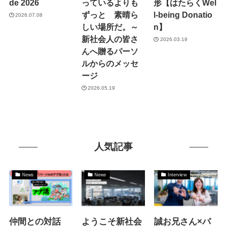
de 2026
っているよりも
形【はたらくWel
ずっと 素晴ら
l-being Donatio
2026.07.08
しい場所だ。～
n】
新社会人の皆さ
2026.03.19
んへ贈るパーソ
ルからのメッセ
ージ
2026.05.19
人気記事
News
News
Interview
仲間との対話
ようこそ新社会
誠お兄さん×パ