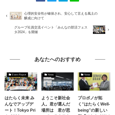
心理的安全性が確保され、安心して言える風土の
醸成に向けて
グループ社員交流イベント「みんなの部活フェス
タ2024」を開催
あなたへのおすすめ
Event Report
News
News
はたらく未来 み
ようこそ新社会
プロボノが拓
んなでアップデ
人。君が選んだ
く“はたらくWell-
ート！Tokyo Pri
場所は 君が思
being”の新しい