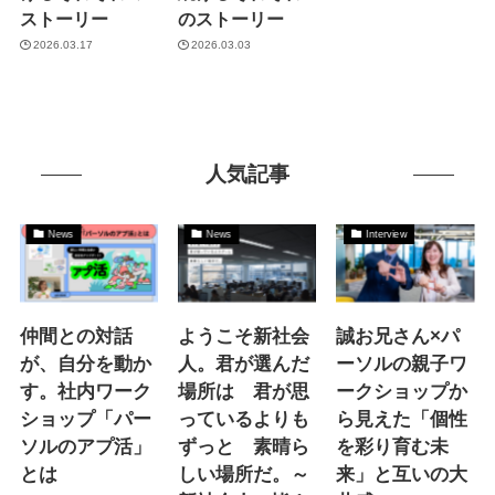
ストーリー
のストーリー
2026.03.17
2026.03.03
人気記事
News
News
Interview
仲間との対話
ようこそ新社会
誠お兄さん×パ
が、自分を動か
人。君が選んだ
ーソルの親子ワ
す。社内ワーク
場所は 君が思
ークショップか
ショップ「パー
っているよりも
ら見えた「個性
ソルのアプ活」
ずっと 素晴ら
を彩り育む未
とは
しい場所だ。～
来」と互いの大