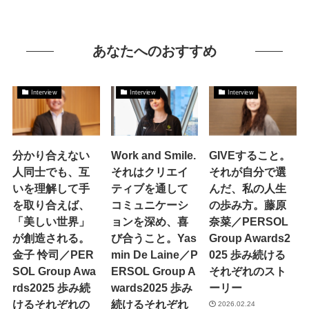
あなたへのおすすめ
Interview
Interview
Interview
分かり合えない
Work and Smile.
GIVEすること。
人同士でも、互
それはクリエイ
それが自分で選
いを理解して手
ティブを通して
んだ、私の人生
を取り合えば、
コミュニケーシ
の歩み方。藤原
「美しい世界」
ョンを深め、喜
奈菜／PERSOL
が創造される。
び合うこと。Yas
Group Awards2
金子 怜司／PER
min De Laine／P
025 歩み続ける
SOL Group Awa
ERSOL Group A
それぞれのスト
rds2025 歩み続
wards2025 歩み
ーリー
けるそれぞれの
続けるそれぞれ
2026.02.24