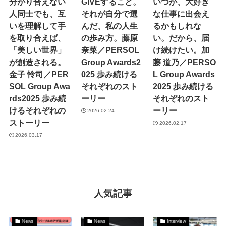
分かり合えない
GIVEすること。
いつか、大好き
人同士でも、互
それが自分で選
な仕事に出会え
いを理解して手
んだ、私の人生
るかもしれな
を取り合えば、
の歩み方。藤原
い。だから、届
「美しい世界」
奈菜／PERSOL
け続けたい。加
が創造される。
Group Awards2
藤 道乃／PERSO
金子 怜司／PER
025 歩み続ける
L Group Awards
SOL Group Awa
それぞれのスト
2025 歩み続ける
rds2025 歩み続
ーリー
それぞれのスト
けるそれぞれの
ーリー
2026.02.24
ストーリー
2026.02.17
2026.03.17
人気記事
News
News
Interview