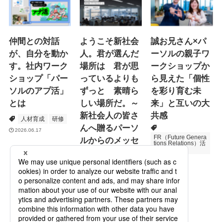
仲間との対話
ようこそ新社会
誠お兄さん×パ
が、自分を動か
人。君が選んだ
ーソルの親子ワ
す。社内ワーク
場所は 君が思
ークショップか
ショップ「パー
っているよりも
ら見えた「個性
ソルのアプ活」
ずっと 素晴ら
を彩り育む未
とは
しい場所だ。～
来」と互いの大
新社会人の皆さ
共感
人材育成
研修
んへ贈るパーソ
2026.06.17
FR（Future Genera
ルからのメッセ
tions Relations）活
動
ージ
次世代育成
2026.06.16
Specialized Servic
es
プロモーション
2026.05.19