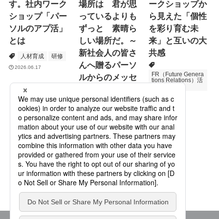
す。社内ワーク
場所は 君が思
ークショップか
ショップ「パー
っているよりも
ら見えた「個性
ソルのアプ活」
ずっと 素晴ら
を彩り育む未
とは
しい場所だ。～
来」と互いの大
新社会人の皆さ
共感
人材育成
研修
んへ贈るパーソ
2026.06.17
FR（Future Genera
ルからのメッセ
tions Relations）活
動
ージ
次世代育成
2026.06.16
Specialized Servic
es
プロモーション
2026.05.19