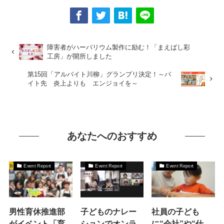
障害者がハーバリウム製作に励む！「まえばし彩
工房」が開所しました
第15回「アルバイト川柳」グランプリ決定！～バ
イト先 炎上よりも エンジョイを～
あなたへのおすすめ
Event Report
Event Report
Event Report
男性育休推進部
子どものナレー
社員の子ども
がイベント「育
ションでオンラ
に“会社”や“仕