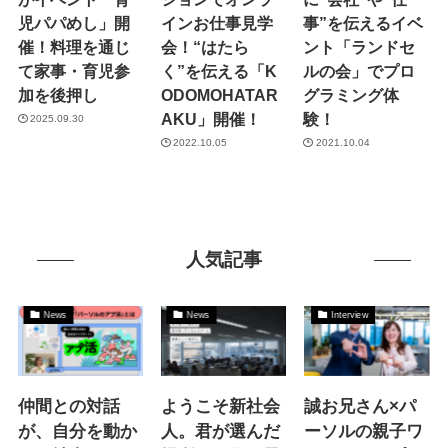
児パパめし」開
インお仕事見学
事”を伝えるイベ
催！料理を通じ
会！“はたら
ント「ランドセ
て家事・育児参
く”を伝える「K
ルの会」でプロ
加を後押し
ODOMOHATAR
グラミング体
AKU」開催！
験！
2025.09.30
2022.10.05
2021.10.04
人気記事
News
News
Interview
仲間との対話
ようこそ新社会
誠お兄さん×パ
が、自分を動か
人。君が選んだ
ーソルの親子ワ