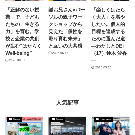
「正解のない授
誠お兄さん×パー
「楽しくはたら
業」で、子ども
ソルの親子ワー
く大人」を増や
たちの「生きる
クショップから
したい。個人的
力」を育む。学
見えた「個性を
目標を達成する
校と企業の共創
彩り育む未来」
ために選んだ道
が生む“はたらく
と互いの大共感
―わたしとDEI
Well-being”
（17）鈴木 汐香
2026.06.16
―
2026.08.07
2026.05.15
人気記事
News
News
Interview