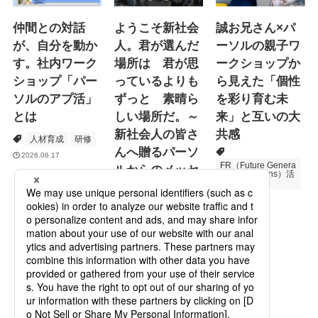
仲間との対話
ようこそ新社会
誠お兄さん×パ
が、自分を動か
人。君が選んだ
ーソルの親子ワ
す。社内ワーク
場所は 君が思
ークショップか
ショップ「パー
っているよりも
ら見えた「個性
ソルのアプ活」
ずっと 素晴ら
を彩り育む未
とは
しい場所だ。～
来」と互いの大
新社会人の皆さ
共感
人材育成
研修
んへ贈るパーソ
2026.06.17
FR（Future Genera
ルからのメッセ
tions Relations）活
動
ージ
次世代育成
プロモーション
2026.06.16
Specialized Servic
es
2026.05.19