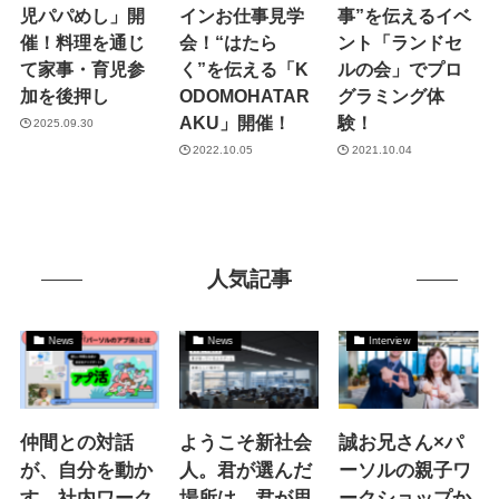
児パパめし」開
インお仕事見学
事”を伝えるイベ
催！料理を通じ
会！“はたら
ント「ランドセ
て家事・育児参
く”を伝える「K
ルの会」でプロ
加を後押し
ODOMOHATAR
グラミング体
AKU」開催！
験！
2025.09.30
2022.10.05
2021.10.04
人気記事
News
News
Interview
仲間との対話
ようこそ新社会
誠お兄さん×パ
が、自分を動か
人。君が選んだ
ーソルの親子ワ
す。社内ワーク
場所は 君が思
ークショップか