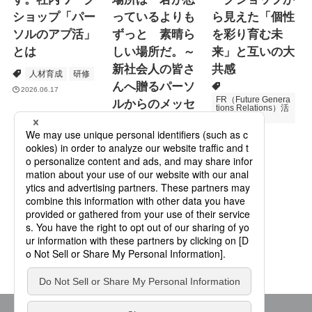
ショップ「パー
っているよりも
ら見えた「個性
ソルのアプ活」
ずっと 素晴ら
を彩り育む未
とは
しい場所だ。～
来」と互いの大
新社会人の皆さ
共感
人材育成
研修
んへ贈るパーソ
2026.06.17
FR（Future Genera
ルからのメッセ
tions Relations）活
動
ージ
次世代育成
2026.06.16
Specialized Servic
es
プロモーション
2026.05.19