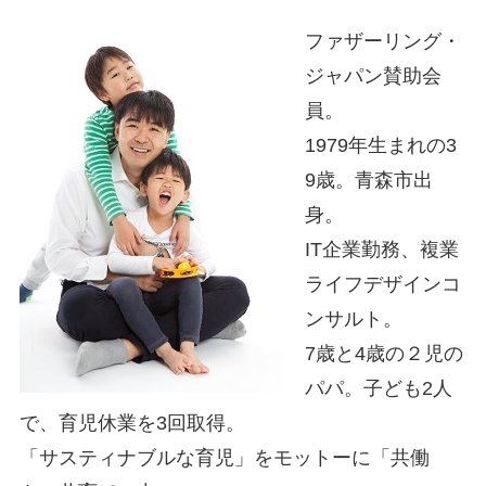
ファザーリング・
ジャパン賛助会
員。
1979年生まれの3
9歳。青森市出
身。
IT企業勤務、複業
ライフデザインコ
ンサルト。
7歳と4歳の２児の
パパ。子ども2人
で、育児休業を3回取得。
「サスティナブルな育児」をモットーに「共働