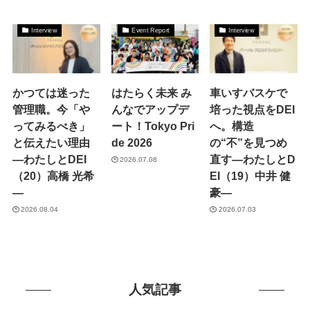
Interview
Event Report
Interview
かつては迷った
はたらく未来 み
車いすバスケで
管理職。今「や
んなでアップデ
培った視点をDEI
ってみるべき」
ート！Tokyo Pri
へ。構造
と伝えたい理由
de 2026
の“不”を見つめ
―わたしとDEI
直す―わたしとD
2026.07.08
（20）高橋 光希
EI（19）中井 健
―
豪―
2026.08.04
2026.07.03
人気記事