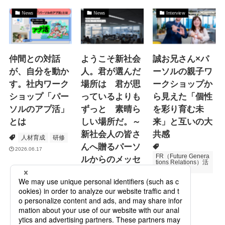
News
News
Interview
仲間との対話
ようこそ新社会
誠お兄さん×パ
が、自分を動か
人。君が選んだ
ーソルの親子ワ
す。社内ワーク
場所は 君が思
ークショップか
ショップ「パー
っているよりも
ら見えた「個性
ソルのアプ活」
ずっと 素晴ら
を彩り育む未
とは
しい場所だ。～
来」と互いの大
新社会人の皆さ
共感
人材育成
研修
んへ贈るパーソ
2026.06.17
FR（Future Genera
ルからのメッセ
tions Relations）活
動
ージ
次世代育成
2026.06.16
Specialized Servic
es
プロモーション
2026.05.19