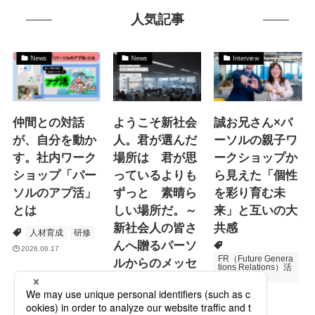
人気記事
News
News
Interview
仲間との対話
ようこそ新社会
誠お兄さん×パ
が、自分を動か
人。君が選んだ
ーソルの親子ワ
す。社内ワーク
場所は 君が思
ークショップか
ショップ「パー
っているよりも
ら見えた「個性
ソルのアプ活」
ずっと 素晴ら
を彩り育む未
とは
しい場所だ。～
来」と互いの大
新社会人の皆さ
共感
人材育成
研修
んへ贈るパーソ
2026.06.17
FR（Future Genera
ルからのメッセ
tions Relations）活
動
ージ
次世代育成
2026.06.16
Specialized Servic