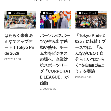
Event Report
News
Event Report
はたらく未来 み
パーソル×スポー
「Tokyo Pride 2
んなでアップデ
ツが生み出す感
025」に協賛！ブ
ート！Tokyo Pri
動や熱狂、チー
ースでは、「み
de 2026
ム力をビジネス
んながCEO！自
の場へ。企業対
分らしい“はたら
2026.07.08
抗スポーツリー
く”を自由に描こ
グ「CORPORAT
う」を実施！
E LEAGUE」が
2025.07.11
始動
2026.03.30