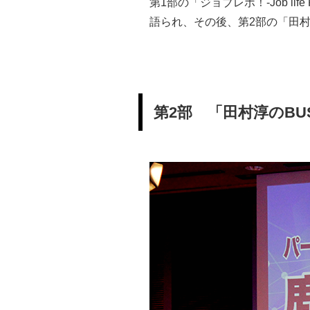
第1部の「ジョブレボ！-Job l
語られ、その後、第2部の「田村淳
第2部 「田村淳のBUS