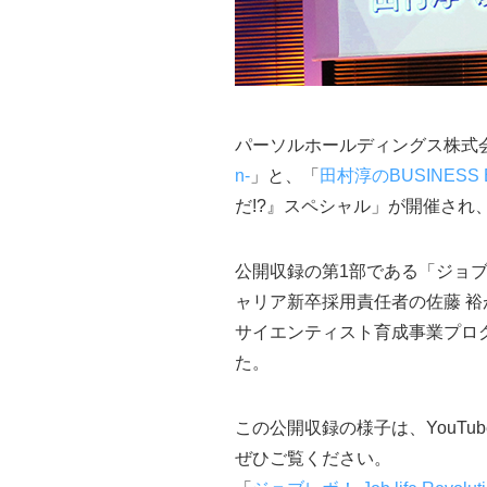
パーソルホールディングス株式
n-
」と、「
田村淳のBUSINESS 
だ!?』スペシャル」が開催され
公開収録の第1部である「ジョブレボ
ャリア新卒採用責任者の佐藤 裕が
サイエンティスト育成事業プログ
た。
この公開収録の様子は、YouT
ぜひご覧ください。