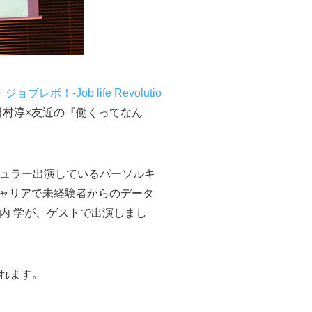
「
ジョブレボ！-Job life Revolutio
田村淳×友近の『働くってなん
してレギュラー出演しているパーソルキ
ルキャリアで未経験者からのデータ
鹿内 学が、ゲストで出演しまし
されます。