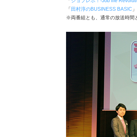
「
ジョブレボ！-Job life Revoluti
「
田村淳のBUSINESS BASIC
」
※両番組とも、通常の放送時間