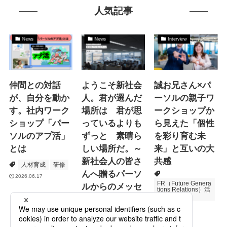
人気記事
News
News
Interview
仲間との対話
ようこそ新社会
誠お兄さん×パ
が、自分を動か
人。君が選んだ
ーソルの親子ワ
す。社内ワーク
場所は 君が思
ークショップか
ショップ「パー
っているよりも
ら見えた「個性
ソルのアプ活」
ずっと 素晴ら
を彩り育む未
とは
しい場所だ。～
来」と互いの大
新社会人の皆さ
共感
人材育成
研修
んへ贈るパーソ
2026.06.17
FR（Future Genera
ルからのメッセ
tions Relations）活
動
ージ
次世代育成
2026.06.16
Specialized Servic