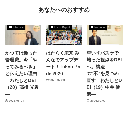
あなたへのおすすめ
Interview
Event Report
Interview
かつては迷った
はたらく未来 み
車いすバスケで
管理職。今「や
んなでアップデ
培った視点をDEI
ってみるべき」
ート！Tokyo Pri
へ。構造
と伝えたい理由
de 2026
の“不”を見つめ
―わたしとDEI
直す―わたしとD
2026.07.08
（20）高橋 光希
EI（19）中井 健
―
豪―
2026.08.04
2026.07.03