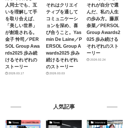
人同士でも、互
それはクリエイ
それが自分で選
いを理解して手
ティブを通して
んだ、私の人生
を取り合えば、
コミュニケーシ
の歩み方。藤原
「美しい世界」
ョンを深め、喜
奈菜／PERSOL
が創造される。
び合うこと。Yas
Group Awards2
金子 怜司／PER
min De Laine／P
025 歩み続ける
SOL Group Awa
ERSOL Group A
それぞれのスト
rds2025 歩み続
wards2025 歩み
ーリー
けるそれぞれの
続けるそれぞれ
2026.02.24
ストーリー
のストーリー
2026.03.17
2026.03.03
人気記事
News
News
Interview