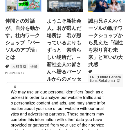
仲間との対話
ようこそ新社会
誠お兄さん×パ
が、自分を動か
人。君が選んだ
ーソルの親子ワ
す。社内ワーク
場所は 君が思
ークショップか
ショップ「パー
っているよりも
ら見えた「個性
ソルのアプ活」
ずっと 素晴ら
を彩り育む未
とは
しい場所だ。～
来」と互いの大
新社会人の皆さ
共感
人材育成
研修
んへ贈るパーソ
2026.06.17
FR（Future Genera
ルからのメッセ
tions Relations）活
動
ージ
次世代育成
2026.06.16
Specialized Servic
es
プロモーション
2026.05.19